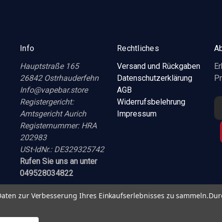
Info
Rechtliches
Ab
Hauptstraße 165
Versand und Rückgaben
Er
26842 Ostrhauderfehn
Datenschutzerklärung
Pr
Info@vapebar.store
AGB
Registergericht:
Widerrufsbelehrung
E
Amtsgericht Aurich
Impressum
-
Registernummer: HRA
M
202983
a
USt-IdNr.: DE329325742
i
Rufen Sie uns an unter
l
049528034822
-
A
aten zur Verbesserung Ihres Einkaufserlebnisses zu sammeln.
Dur
d
r
e