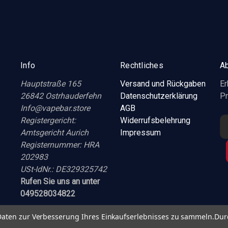
Info
Rechtliches
Ab
Hauptstraße 165
Versand und Rückgaben
Er
26842 Ostrhauderfehn
Datenschutzerklärung
Pr
Info@vapebar.store
AGB
Registergericht:
Widerrufsbelehrung
E
Amtsgericht Aurich
Impressum
-
Registernummer: HRA
M
202983
a
USt-IdNr.: DE329325742
i
Rufen Sie uns an unter
l
049528034822
-
A
aten zur Verbesserung Ihres Einkaufserlebnisses zu sammeln.
Dur
d