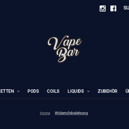
|
S
RETTEN
PODS
COILS
LIQUIDS
ZUBEHÖR
Ü
Home
Widerrufsbelehrung