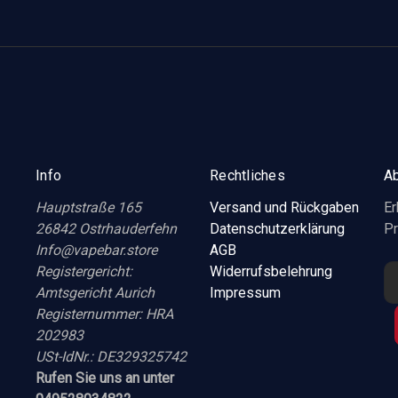
Info
Rechtliches
Ab
Hauptstraße 165
Versand und Rückgaben
Er
26842 Ostrhauderfehn
Datenschutzerklärung
Pr
Info@vapebar.store
AGB
Registergericht:
Widerrufsbelehrung
E
Amtsgericht Aurich
Impressum
-
Registernummer: HRA
M
202983
a
USt-IdNr.: DE329325742
i
Rufen Sie uns an unter
l