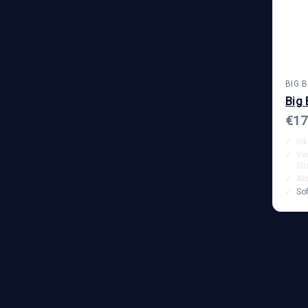
BIG 
Big 
€17
ink
Ve
St
Ab
Sof