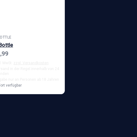
BOTTLE
Bottle
,99
l. MwSt.
zzgl. Versandkosten
rsand in der Regel innerhalb von 24
unden
gabe nur an Personen ab 18 Jahren
ort verfügbar