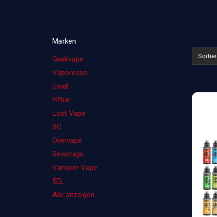
Marken
Sortie
Geekvape
Vaporesso
Uwell
Elfbar
Lost Vape
SC
Overvape
Revoltage
Vampire Vape
5EL
Alle anzeigen