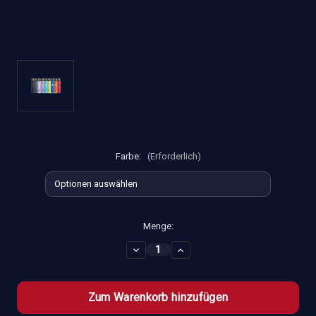
Farbe:
(Erforderlich)
Aktueller
Menge:
Lagerbestand:
Menge
Menge
von
von
GEEKVAPE
GEEKVAPE
Sonder
Sonder
Q3
Q3
E-
E-