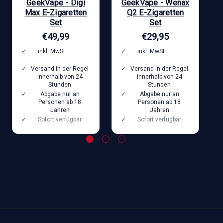
GeekVape - Digi
GeekVape - Wenax
Max E-Zigaretten
Q2 E-Zigaretten
Set
Set
€49,99
€29,95
inkl. MwSt.
zzgl.
inkl. MwSt.
zzgl.
Versandkosten
Versandkosten
Versand in der Regel
Versand in der Regel
innerhalb von 24
innerhalb von 24
Stunden
Stunden
Abgabe nur an
Abgabe nur an
Personen ab 18
Personen ab 18
Jahren
Jahren
Sofort verfügbar
Sofort verfügbar