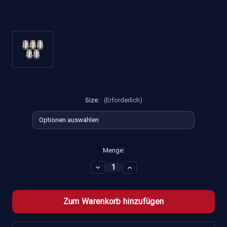
Size:
(Erforderlich)
Aktueller
Menge:
Lagerbestand:
Menge
Menge
von
von
GEEKVAPE
GEEKVAPE
Z
Z
Series
Series
XM
XM
(Boost
(Boost
Version)
Version)