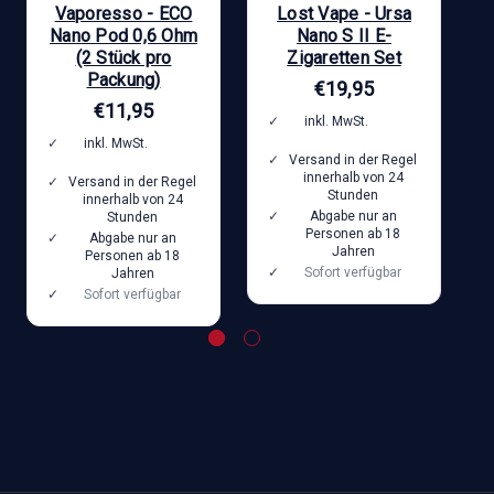
Vaporesso - ECO
Lost Vape - Ursa
Nano Pod 0,6 Ohm
Nano S II E-
(2 Stück pro
Zigaretten Set
Packung)
€19,95
€11,95
inkl. MwSt.
zzgl.
Versandkosten
inkl. MwSt.
zzgl.
Versand in der Regel
Versandkosten
innerhalb von 24
Versand in der Regel
Stunden
innerhalb von 24
Abgabe nur an
Stunden
Personen ab 18
Abgabe nur an
Jahren
Personen ab 18
Sofort verfügbar
Jahren
Sofort verfügbar