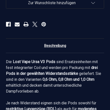
(3
(3
Zur Wunschliste hinzufügen
Stück
Stück
pro
pro
Packung)
Packung)
verringern
erhöhen
Beschreibung
Die
Lost Vape Ursa V3 Pods
sind Ersatzeinheiten mit
fest integrierter Coil und werden pro Packung mit
drei
Pods in der gewählten Widerstandsstärke
geliefert. Sie
sind in den Varianten
0,6 Ohm, 0,8 Ohm und 1,0 Ohm
erhältlich und decken damit unterschiedliche
Dampfvorlieben ab.
Je nach Widerstand eignen sich die Pods sowohl für
restriktive Lungenzüge (RDL)
als auch für
moderates