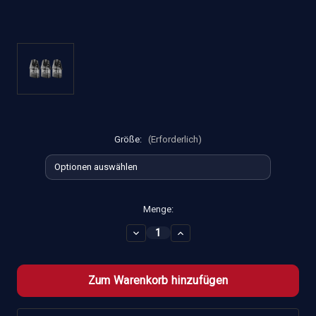
Größe:
(Erforderlich)
Aktueller
Menge:
Lagerbestand:
Menge
Menge
von
von
Lost
Lost
Vape
Vape
-
-
Ursa
Ursa
V3
V3
Pod
Pod