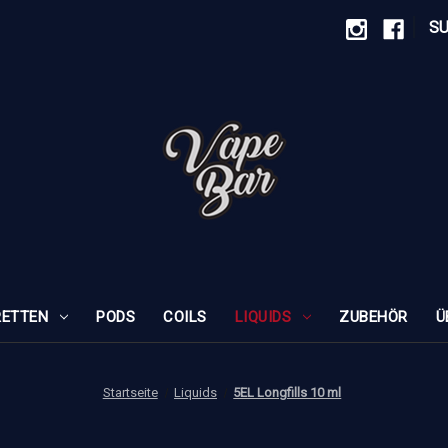
|
S
RETTEN
PODS
COILS
LIQUIDS
ZUBEHÖR
Ü
Startseite
Liquids
5EL Longfills 10 ml