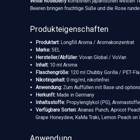
White Roseberry
kombiniert japanischen weißen Tee
Beeren bringen fruchtige Süße und die Rose runde
Produkteigenschaften
Produktart:
Longfill Aroma / Aromakonzentrat
Marke:
5EL
Hersteller/Abfüller:
Vovan Global / VoVan
Inhalt:
10 ml Aroma
Flaschengröße:
120 ml Chubby Gorilla / PET-Fl
Nikotingehalt:
0 mg/ml, nikotinfrei
Anwendung:
Zum Auffüllen mit Base und optiona
Herkunft:
Made in Germany
Inhaltsstoffe:
Propylenglykol (PG), Aromastoff
Verfügbare Sorten:
Ananas Punch, Apricot Peach,
Grape Honeydew, KaMa Traki, Lemon Peach on 
Anwendung