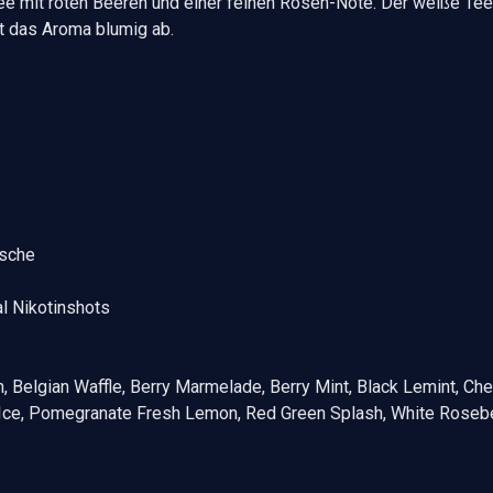
 mit roten Beeren und einer feinen Rosen-Note. Der weiße Tee so
t das Aroma blumig ab.
asche
l Nikotinshots
e
 Belgian Waffle, Berry Marmelade, Berry Mint, Black Lemint, Cher
Ice, Pomegranate Fresh Lemon, Red Green Splash, White Roseb