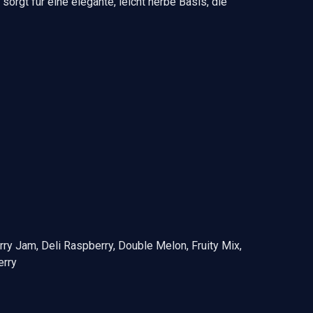
rgt für eine elegante, leicht herbe Basis, die
ry Jam, Deli Raspberry, Double Melon, Fruity Mix,
erry