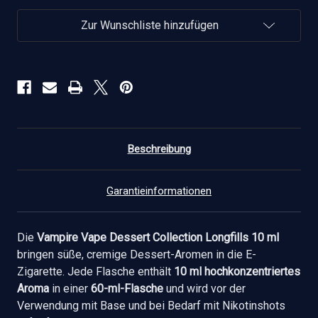
Longfills
Longfills
10
10
ml
ml
Zur Wunschliste hinzufügen
verringern
erhöhen
Beschreibung
Garantieinformationen
Die
Vampire Vape Dessert Collection Longfills 10 ml
bringen süße, cremige Dessert-Aromen in die E-
Zigarette. Jede Flasche enthält
10 ml hochkonzentriertes
Aroma
in einer
60-ml-Flasche
und wird vor der
Verwendung mit Base und bei Bedarf mit Nikotinshots