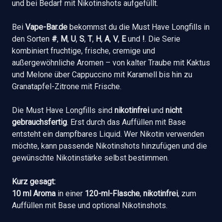
und bei Bedarf mit Nikotinshots aufgefüllt.
Bei
Vape-Bar.de
bekommst du die Must Have Longfills in
den Sorten
#
,
M
,
U
,
S
,
T
,
H
,
A
,
V
,
E
und
!
. Die Serie
kombiniert fruchtige, frische, cremige und
außergewöhnliche Aromen – von kalter Traube mit Kaktus
und Melone über Cappuccino mit Karamell bis hin zu
Granatapfel-Zitrone mit Frische.
Die Must Have Longfills sind
nikotinfrei
und
nicht
gebrauchsfertig
. Erst durch das Auffüllen mit Base
entsteht ein dampfbares Liquid. Wer Nikotin verwenden
möchte, kann passende Nikotinshots hinzufügen und die
gewünschte Nikotinstärke selbst bestimmen.
Kurz gesagt:
10 ml Aroma
in einer
120-ml-Flasche
,
nikotinfrei
, zum
Auffüllen mit Base und optional Nikotinshots.