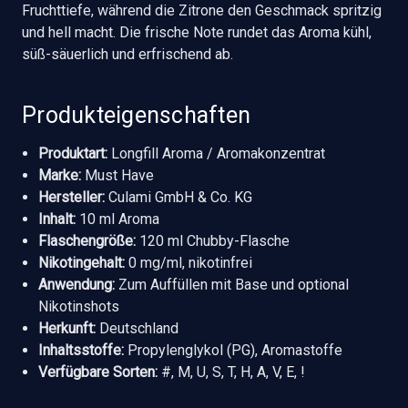
Fruchttiefe, während die Zitrone den Geschmack spritzig
und hell macht. Die frische Note rundet das Aroma kühl,
süß-säuerlich und erfrischend ab.
Produkteigenschaften
Produktart:
Longfill Aroma / Aromakonzentrat
Marke:
Must Have
Hersteller:
Culami GmbH & Co. KG
Inhalt:
10 ml Aroma
Flaschengröße:
120 ml Chubby-Flasche
Nikotingehalt:
0 mg/ml, nikotinfrei
Anwendung:
Zum Auffüllen mit Base und optional
Nikotinshots
Herkunft:
Deutschland
Inhaltsstoffe:
Propylenglykol (PG), Aromastoffe
Verfügbare Sorten:
#, M, U, S, T, H, A, V, E, !