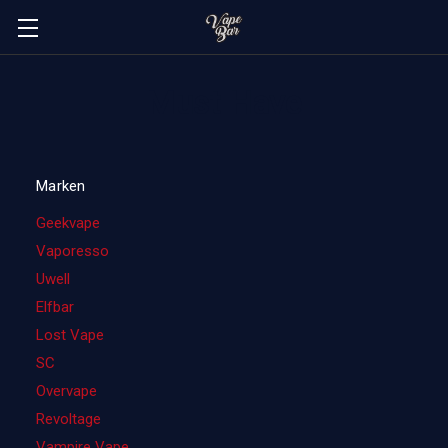
Must Have
Marken
Geekvape
Vaporesso
Uwell
Elfbar
Lost Vape
SC
Overvape
Revoltage
Vampire Vape