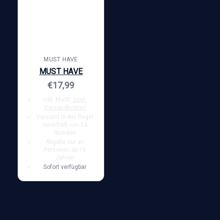
MUST HAVE
MUST HAVE
€17,99
inkl. MwSt.
zzgl.
Versandkosten
Versand in der Regel
innerhalb von 24
Stunden
Abgabe nur an
Personen ab 18
Jahren
Sofort verfügbar