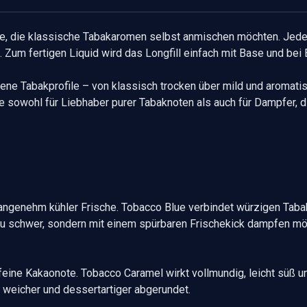
lle, die klassische Tabakaromen selbst anmischen möchten. Jede
 Zum fertigen Liquid wird das Longfill einfach mit Base und bei B
ne Tabakprofile – von klassisch trocken über mild und aromatisch
he sowohl für Liebhaber purer Tabaknoten als auch für Dampfer,
 angenehm kühler Frische. Tobacco Blue verbindet würzigen Tabak
ht zu schwer, sondern mit einem spürbaren Frischekick dampfen mö
e feine Kakaonote. Tobacco Caramel wirkt vollmundig, leicht s
o weicher und dessertartiger abgerundet.