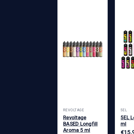
REVOLTAGE
5EL
Revoltage
5EL L
BASED Longfill
ml
Aroma 5 ml
€15,