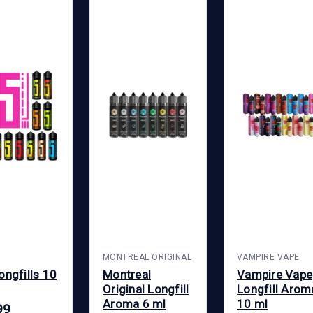
MONTREAL ORIGINAL
VAMPIRE VAPE
ongfills 10
Montreal
Vampire Vape
Original Longfill
Longfill Arom
Aroma 6 ml
10 ml
99