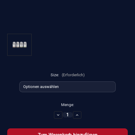
Size:
(Erforderlich)
Aktueller
Menge:
Lagerbestand:
Menge
Menge
von
von
Uwell
Uwell
Caliburn
Caliburn
GPP
GPP