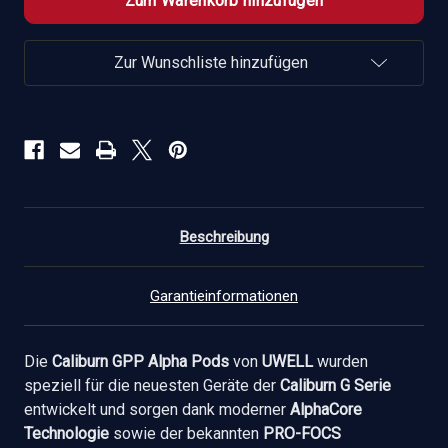
Alpha
Alpha
Pod
Pod
(3
(3
Stück
Stück
Zur Wunschliste hinzufügen
pro
pro
Packung)
Packung)
verringern
erhöhen
Beschreibung
Garantieinformationen
Die
Caliburn GPP Alpha Pods
von
UWELL
wurden
speziell für die neuesten Geräte der
Caliburn G Serie
entwickelt und sorgen dank moderner
AlphaCore
Technologie
sowie der bekannten
PRO-FOCS