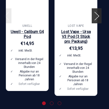
UWELL
LOST VAPE
Uwell - Caliburn G4
Lost Vape - Ursa
Pod
V3 Pod (3 Stück
pro Packung)
€14,95
€13,95
inkl. MwSt.
zzgl.
Versandkosten
inkl. MwSt.
zzgl.
Versand in der Regel
Versandkosten
innerhalb von 24
Versand in der Regel
Stunden
innerhalb von 24
Abgabe nur an
Stunden
Personen ab 18
Abgabe nur an
Jahren
Personen ab 18
Sofort verfügbar
Jahren
Sofort verfügbar