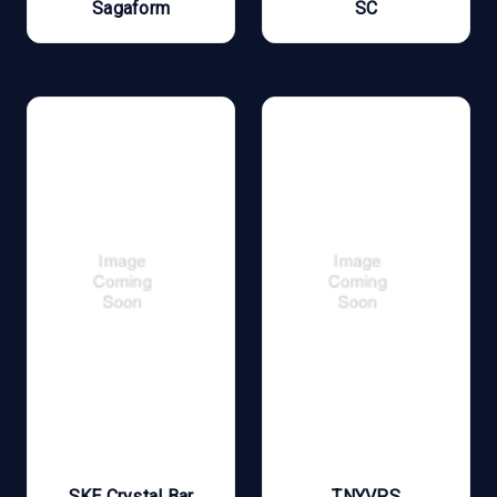
Sagaform
SC
SKE Crystal Bar
TNYVPS