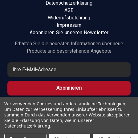
Datenschutzerklärung
AGB
Widerrufsbelehrung
Impressum
Abonnieren Sie unseren Newsletter
Erhalten Sie die neuesten Informationen über neue
Produkte und bevorstehende Angebote
E
-
M
a
i
l
Wir verwenden Cookies und andere ähnliche Technologien,
um Daten zur Verbesserung Ihres Einkaufserlebnisses zu
-
sammeln.
Durch das Verwenden unserer Website akzeptieren
A
Sie die Erfassung von Daten, wie in unserer
d
Datenschutzerklärung
.
r
© 2026 Vape Bar e.K.